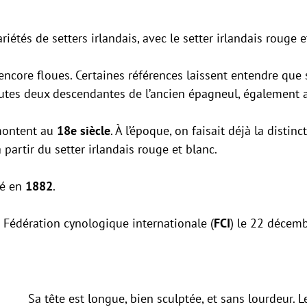
riétés de setters irlandais, avec le setter irlandais rouge e
encore floues. Certaines références laissent entendre que
outes deux descendantes de l’ancien épagneul, également a
emontent au
18e siècle
. À l’époque, on faisait déjà la distin
 partir du setter irlandais rouge et blanc.
dé en
1882
.
a Fédération cynologique internationale (
FCI
) le 22 décem
Sa tête est longue, bien sculptée, et sans lourdeur. 