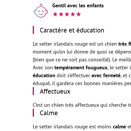
Gentil avec les enfants
★
★
★
★
★
Caractère et éducation
Le setter irlandais rouge est un chien
très f
moment qu’on lui donne de quoi se dépenser
(bien que ce ne soit pas conseillé). Le mei
Avec son
tempérament fougueux
, le sette
éducation
doit s’effectuer
avec fermeté
, et
éduqué, il gardera ces bonnes manières pend
Affectueux
C’est un chien très affectueux qui cherche 
Calme
Le setter irlandais rouge est moins
calme
e