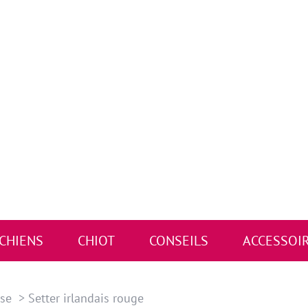
 CHIENS
CHIOT
CONSEILS
ACCESSOI
sse
Setter irlandais rouge