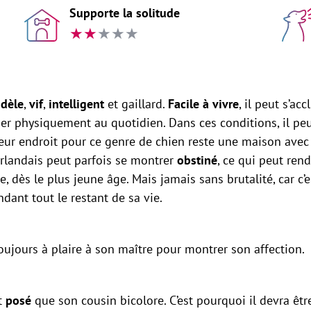
Supporte la solitude
★
★
★
★
★
idèle
,
vif
,
intelligent
et gaillard.
Facile à vivre
, il peut s’ac
 physiquement au quotidien. Dans ces conditions, il peut
lleur endroit pour ce genre de chien reste une maison avec
r irlandais peut parfois se montrer
obstiné
, ce qui peut ren
 ce, dès le plus jeune âge. Mais jamais sans brutalité, car c
ant tout le restant de sa vie.
toujours à plaire à son maître pour montrer son affection.
t
posé
que son cousin bicolore. C’est pourquoi il devra êtr