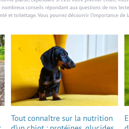
e nombreux conseils répondant aux questions de nos lecte
té et toilettage. Vous pourrez découvrir l’importance de l
e
Tout connaître sur la nutrition
E
:
d’un chiot : protéines, glucides
d