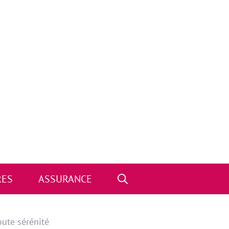
RES
ASSURANCE
oute sérénité